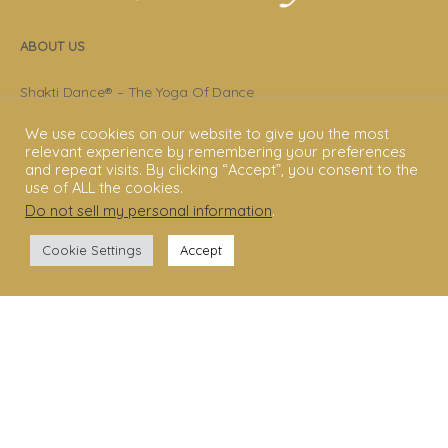
ABOUT US
Shakti Dance® – The Yoga Of Dance
Swara Rasa – The Yoga of Harmony
We use cookies on our website to give you the most
relevant experience by remembering your preferences
Sara Avtar – Shakti Dance® Creator
and repeat visits. By clicking “Accept”, you consent to the
use of ALL the cookies.
Shakti Dance® Community
Do not sell my personal information
.
Privacy Policy
Cookie Settings
Accept
Terms & Conditions
Legal Disclaimer
GET STARTED
Shakti Dance® Teacher Training
Shakti Dance® Online Courses