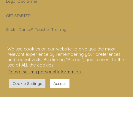
Legal Disclaimer
GET STARTED
Shakti Dance® Teacher Training
Shakti Dance® Online Courses
We use cookies on our website to give you the most
Shakti Dance® Online Classes
relevant experience by remembering your preferences
and repeat visits. By clicking “Accept”, you consent to the
use of ALL the cookies.
CONNECT WITH US
Do not sell my personal information
.
Help
Cookie Settings
Accept
Contact Us
Become Member
Subscribe To Newsletter
YouTube