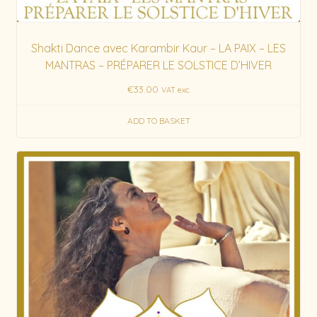
Shakti Dance avec Karambir Kaur – LA PAIX – LES
MANTRAS – PRÉPARER LE SOLSTICE D’HIVER
€
33.00
VAT exc.
ADD TO BASKET