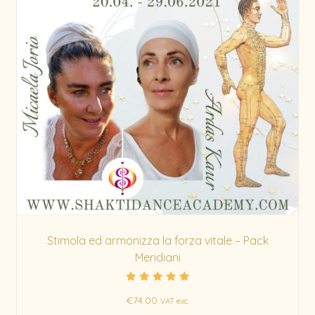
Stimola ed armonizza la forza vitale – Pack
Meridiani
Rated
€
74.00
5.00
VAT exc.
out of 5