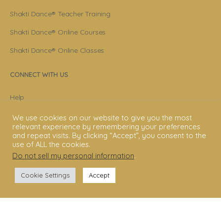
Shakti Dance® Teacher Training
Shakti Dance® Online Courses
Shakti Dance® Online Classes
CONNECT WITH US
Help
Contact Us
We use cookies on our website to give you the most
relevant experience by remembering your preferences
Become Member
and repeat visits. By clicking “Accept”, you consent to the
use of ALL the cookies.
Subscribe To Newsletter
Do not sell my personal information
.
YouTube
Cookie Settings
Accept
Facebook
Instagram