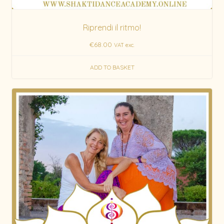
Riprendi il ritmo!
€
68.00
VAT exc.
ADD TO BASKET