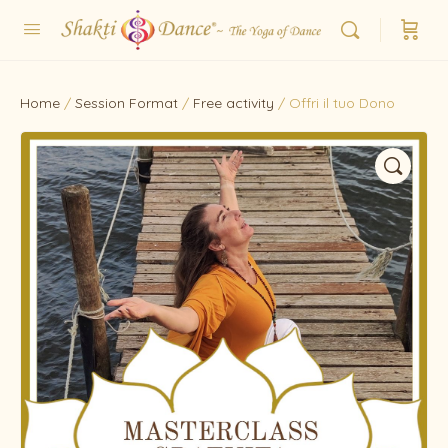
Home
/
Session Format
/
Free activity
/ Offri il tuo Dono