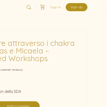
Sign up
Sign in
re attraverso i chakra
as e Micaela –
ed Workshops
ustomer reviews)
ri della SDA
Add to basket