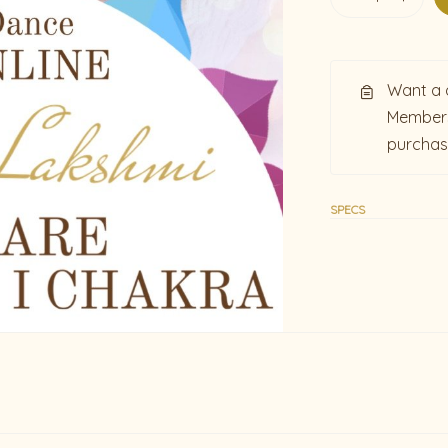
Want a 
Members
purcha
SPECS