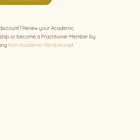
discount? Renew your Academic
hip or become a Practitioner Member by
sing
Non-Academic Membership
!