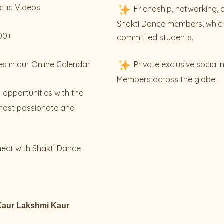
ctic Videos
Friendship, networking, 
Shakti Dance members, which
200+
committed students.
es in our Online Calendar
Private exclusive social
Members across the globe.
 opportunities with the
most passionate and
nect with Shakti Dance
Kaur
Lakshmi Kaur