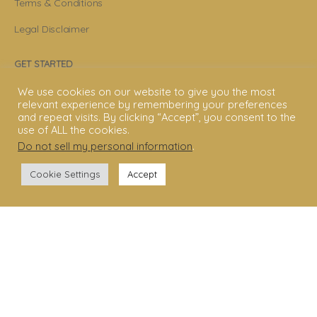
Terms & Conditions
Legal Disclaimer
GET STARTED
We use cookies on our website to give you the most
Shakti Dance® Teacher Training
relevant experience by remembering your preferences
and repeat visits. By clicking “Accept”, you consent to the
Shakti Dance® Online Courses
use of ALL the cookies.
Do not sell my personal information
.
Shakti Dance® Online Classes
Cookie Settings
Accept
CONNECT WITH US
Help
Contact Us
Become Member
Subscribe To Newsletter