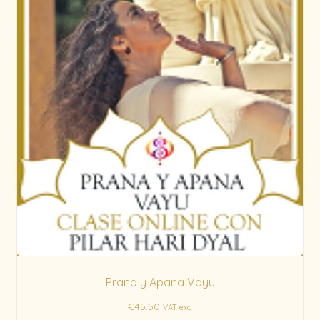
Prana y Apana Vayu
€
45.50
VAT exc.