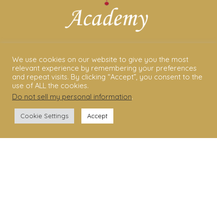
ABOUT US
We use cookies on our website to give you the most
relevant experience by remembering your preferences
Shakti Dance® – The Yoga Of Dance
and repeat visits. By clicking “Accept”, you consent to the
use of ALL the cookies.
Swara Rasa – The Yoga of Harmony
Do not sell my personal information
.
Sara Avtar – Shakti Dance® Creator
Cookie Settings
Accept
Shakti Dance® Community
Privacy Policy
Terms & Conditions
Legal Disclaimer
GET STARTED