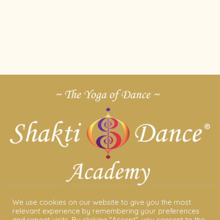
We use cookies on our website to give you the most
ABOUT US
relevant experience by remembering your preferences
and repeat visits. By clicking “Accept”, you consent to the