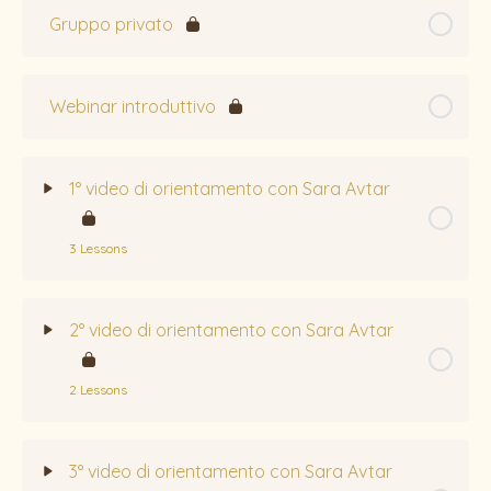
Gruppo privato
Webinar introduttivo
1° video di orientamento con Sara Avtar
3 Lessons
Topic Content
0% Complete
0/3 Steps
2° video di orientamento con Sara Avtar
Olive Tree CC Guida alla settimana 1
2 Lessons
Video di orientamento – Settimana 1
Topic Content
0% Complete
0/2 Steps
3° video di orientamento con Sara Avtar