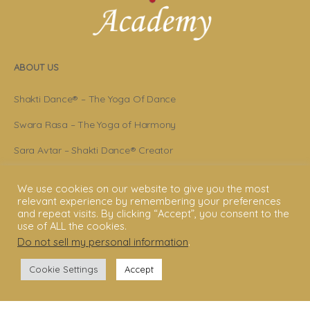
ABOUT US
Shakti Dance® – The Yoga Of Dance
Swara Rasa – The Yoga of Harmony
Sara Avtar – Shakti Dance® Creator
Shakti Dance® Community
We use cookies on our website to give you the most
relevant experience by remembering your preferences
Privacy Policy
and repeat visits. By clicking “Accept”, you consent to the
use of ALL the cookies.
Terms & Conditions
Do not sell my personal information
.
Legal Disclaimer
Cookie Settings
Accept
GET STARTED