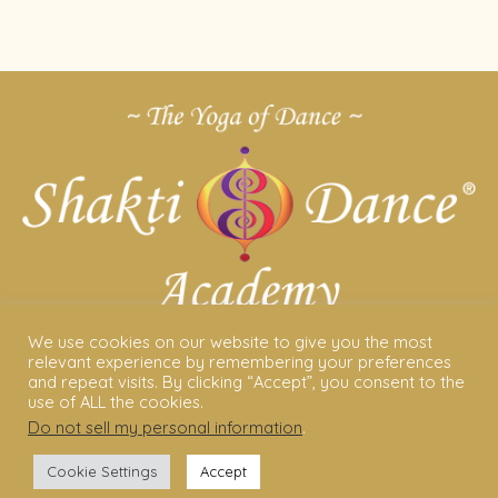
We use cookies on our website to give you the most
relevant experience by remembering your preferences
ABOUT US
and repeat visits. By clicking “Accept”, you consent to the
use of ALL the cookies.
Shakti Dance® – The Yoga Of Dance
Do not sell my personal information
.
Swara Rasa – The Yoga of Harmony
Cookie Settings
Accept
Sara Avtar – Shakti Dance® Creator