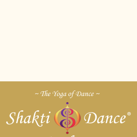
Rito Assunzione (Bicchiere d’acqua LONG)
Teoria della CC Gobinde Mukande
Teoria CC RA MA DA SA
Rito di applicazione RESCUE
CC RA MA DA SA
CC Gobinde Mukande