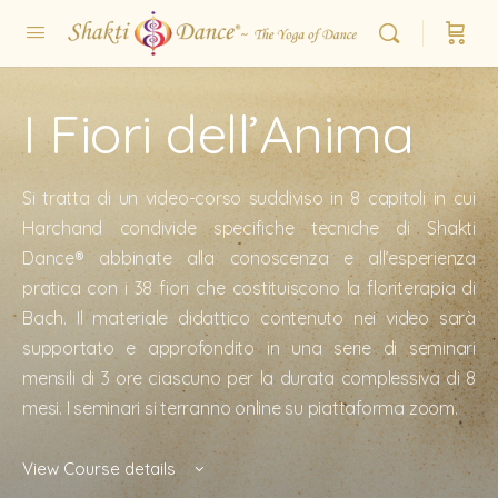
I Fiori dell’Anima
Si tratta di un video-corso suddiviso in 8 capitoli in cui
Harchand condivide specifiche tecniche di Shakti
Dance® abbinate alla conoscenza e all’esperienza
pratica con i 38 fiori che costituiscono la floriterapia di
Bach. Il materiale didattico contenuto nei video sarà
supportato e approfondito in una serie di seminari
mensili di 3 ore ciascuno per la durata complessiva di 8
mesi. I seminari si terranno online su piattaforma zoom.
View Course details