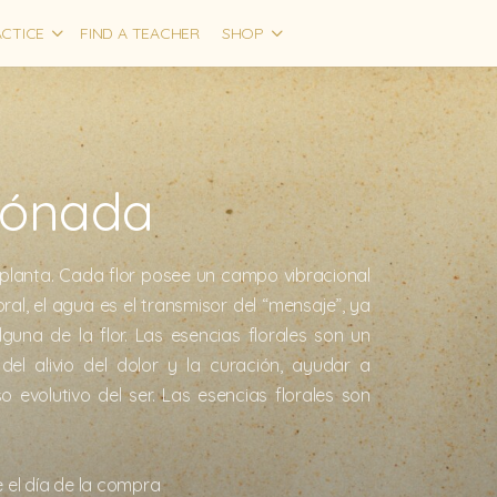
CTICE
FIND A TEACHER
SHOP
mónada
a planta. Cada flor posee un campo vibracional
oral, el agua es el transmisor del “mensaje”, ya
guna de la flor. Las esencias florales son un
l alivio del dolor y la curación, ayudar a
 evolutivo del ser. Las esencias florales son
 el día de la compra