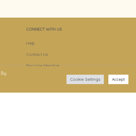
CONNECT WITH US
Help
Contact Us
Become Member
 By
Subscribe To Newsletter
Cookie Settings
Accept
YouTube
Facebook
Instagram
.