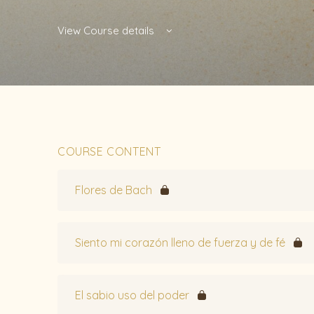
View Course details
COURSE CONTENT
Flores de Bach
Siento mi corazón lleno de fuerza y de fé
El sabio uso del poder