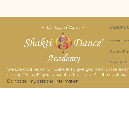
ABOUT US
Shakti Da
Swara Ras
Sara Avta
We use cookies on our website to give you the most relevan
Shakti D
clicking “Accept”, you consent to the use of ALL the cookies.
Do not sell my personal information
.
Privacy Po
Terms & C
Legal Dis
© 2006 - 2025 Shakti Dance® Endow