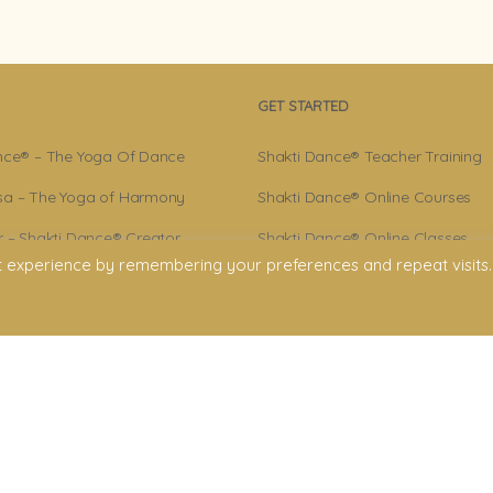
GET STARTED
nce® – The Yoga Of Dance
Shakti Dance® Teacher Training
a – The Yoga of Harmony
Shakti Dance® Online Courses
r – Shakti Dance® Creator
Shakti Dance® Online Classes
t experience by remembering your preferences and repeat visits.
ance® Community
licy
onditions
claimer
ment. All rights reserved. All texts & images belong to Shakti Dance® Endowment