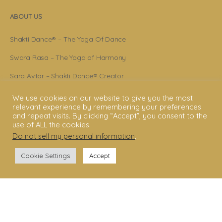
ABOUT US
Shakti Dance® – The Yoga Of Dance
Swara Rasa – The Yoga of Harmony
Sara Avtar – Shakti Dance® Creator
Shakti Dance® Community
We use cookies on our website to give you the most
relevant experience by remembering your preferences
Privacy Policy
and repeat visits. By clicking “Accept”, you consent to the
use of ALL the cookies.
Terms & Conditions
Do not sell my personal information
.
Legal Disclaimer
Cookie Settings
Accept
GET STARTED
Shakti Dance® Teacher Training
Shakti Dance® Online Courses