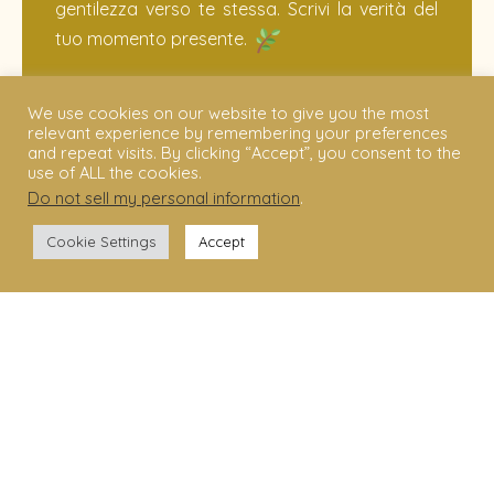
gentilezza verso te stessa. Scrivi la verità del
tuo momento presente.
In quali momenti della mia vita mi sento
We use cookies on our website to give you the most
davvero radicata?
relevant experience by remembering your preferences
and repeat visits. By clicking “Accept”, you consent to the
Cosa mi aiuta a sentirmi al sicuro, qui e
use of ALL the cookies.
ora?
Do not sell my personal information
.
Dove nel corpo percepisco stabilità? Dove
Cookie Settings
Accept
invece tensione?
In che modo reagisco quando mi sento
insicura?
Cosa significa per me “sentirmi sostenuta
dalla vita”?