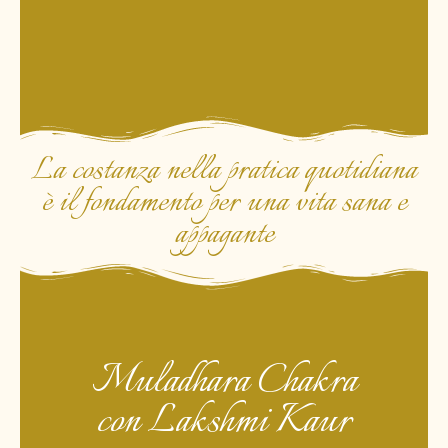
La costanza nella pratica quotidiana
è il fondamento per una vita sana e
appagante
Muladhara Chakra
con Lakshmi Kaur