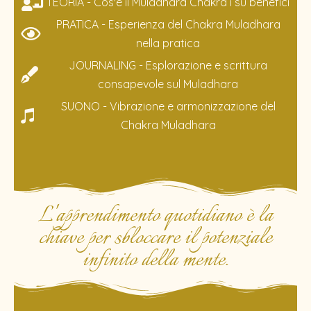
TEORIA - Cos'è il Muladhara Chakra i su benefici
PRATICA - Esperienza del Chakra Muladhara
nella pratica
JOURNALING - Esplorazione e scrittura
consapevole sul Muladhara
SUONO - Vibrazione e armonizzazione del
Chakra Muladhara
L'apprendimento quotidiano è la
chiave per sbloccare il potenziale
infinito della mente.