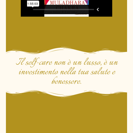
Il self-care non è un lusso, è un
investimento nella tua salute e
benessere.