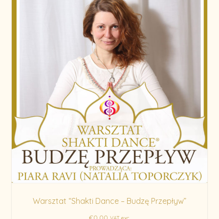
Warsztat “Shakti Dance – Budzę Przepływ”
€
0.00
VAT exc.