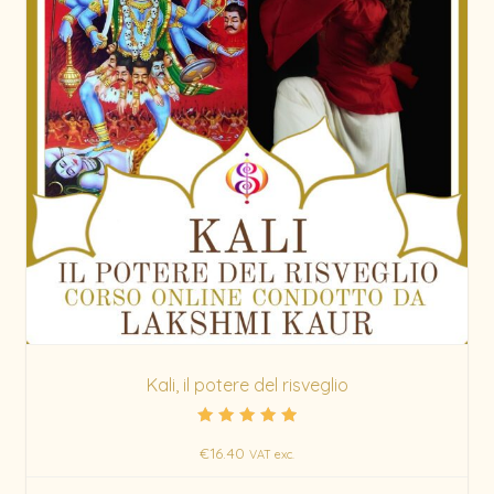
Kali, il potere del risveglio
Rated
€
16.40
5.00
VAT exc.
out of 5