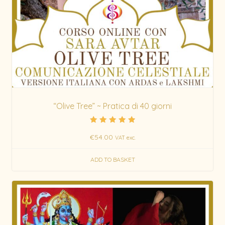
“Olive Tree” ~ Pratica di 40 giorni
Rated
€
54.00
5.00
VAT exc.
out of 5
ADD TO BASKET