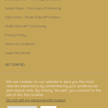
Swara Rasa – The Yoga of Harmony
Sara Avtar – Shakti Dance® Creator
Shakti Dance® Community
Privacy Policy
Terms & Conditions
Legal Disclaimer
GET STARTED
Shakti Dance® Teacher Training
We use cookies on our website to give you the most
Shakti Dance® Online Courses
relevant experience by remembering your preferences
and repeat visits. By clicking “Accept”, you consent to the
Shakti Dance® Online Classes
use of ALL the cookies.
Do not sell my personal information
.
CONNECT WITH US