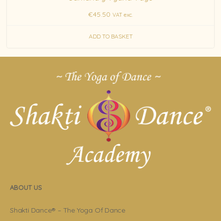
€
45.50
VAT exc.
ADD TO BASKET
ABOUT US
Shakti Dance® – The Yoga Of Dance