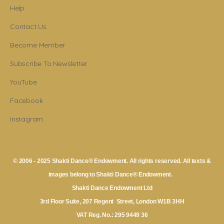
Help
Contact Us
Become Member
Subscribe To Newsletter
YouTube
Facebook
Instagram
© 2006 - 2025 Shakti Dance® Endowment. All rights reserved. All texts &
images belong to Shakti Dance® Endowment.
Shakti Dance Endowment Ltd
3rd Floor Suite, 207 Regent Street, London W1B 3HH
VAT Reg. No.: 295 9449 36