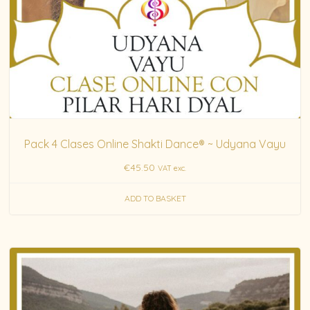
Pack 4 Clases Online Shakti Dance® ~ Udyana Vayu
€
45.50
VAT exc.
ADD TO BASKET