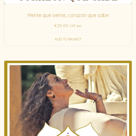
Mente que siente, corazón que sabe
€
25.00
VAT exc.
ADD TO BASKET