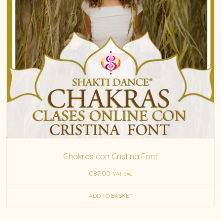
Chakras con Cristina Font
€
87.00
VAT exc.
ADD TO BASKET