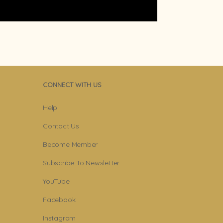
CONNECT WITH US
Help
Contact Us
Become Member
Subscribe To Newsletter
YouTube
Facebook
Instagram