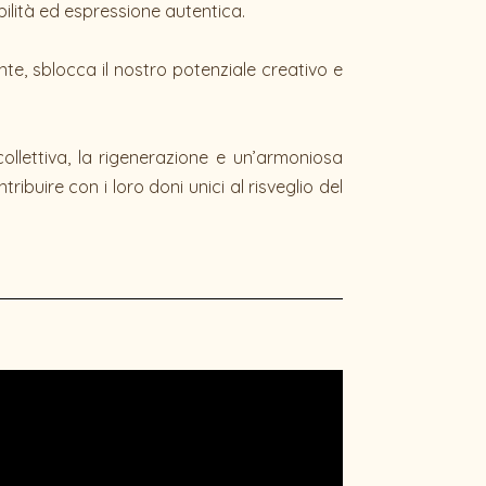
bilità ed espressione autentica.
te, sblocca il nostro potenziale creativo e
llettiva, la rigenerazione e un’armoniosa
ribuire con i loro doni unici al risveglio del