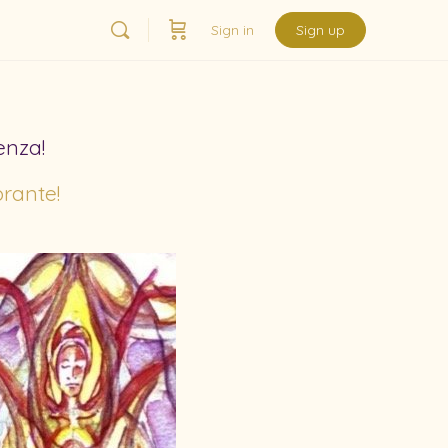
Sign in
Sign up
enza!
brante!