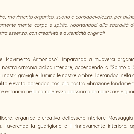
ro, movimento organico, suono e consapevolezza, per allinea
amente mente, corpo e spirito, riportandoci alla sacralità d
 essenza, con creatività e autenticità originali.
i del Movimento Armonioso”. Imparando a muoverci organic
 nostra armonia ciclica interiore, accendendo lo “Spirito di S
 nostri grovigli e illumina le nostre ombre, liberandoci nella 
ilità elevata, aprendoci così alla nostra vibrazione fondamen
tre entriamo nella completezza, possiamo armonizzare e guar
 libera, organica e creativa dell’essere interiore. Massaggi
ss, favorendo la guarigione e il rinnovamento interiore