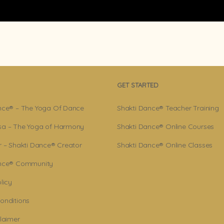
GET STARTED
nce® – The Yoga Of Dance
Shakti Dance® Teacher Training
a – The Yoga of Harmony
Shakti Dance® Online Courses
r – Shakti Dance® Creator
Shakti Dance® Online Classes
ance® Community
licy
onditions
claimer