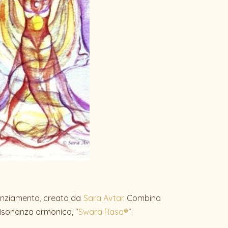
tenziamento, creato da
Sara Avtar
. Combina
 risonanza armonica, “
Swara Rasa®
“.