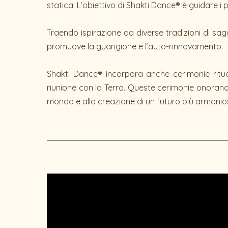
statica. L’obiettivo di Shakti Dance® è guidare i 
Traendo ispirazione da diverse tradizioni di sa
promuove la guarigione e l’auto-rinnovamento.
Shakti Dance® incorpora anche cerimonie ritual
riunione con la Terra. Queste cerimonie onorano l’i
mondo e alla creazione di un futuro più armonios