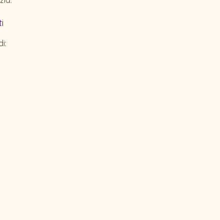
zia.
i
i: