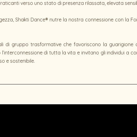
praticanti verso uno stato di presenza rilassata, elevata sensi
ggezza, Shakti Dance® nutre la nostra connessione con la Fon
i di gruppo trasformative che favoriscono la guarigione co
nterconnessione di tutta la vita e invitano gli individui a cont
o e sostenibile.