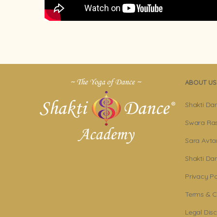
ABOUT US
Shakti Da
Swara Ras
Sara Avta
Shakti D
Privacy Po
Terms & C
Legal Dis